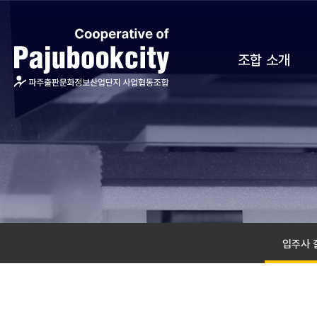
뉴
바
바
바
로
로
로
가
가
가
기
기
기
조합 소개
입주사 