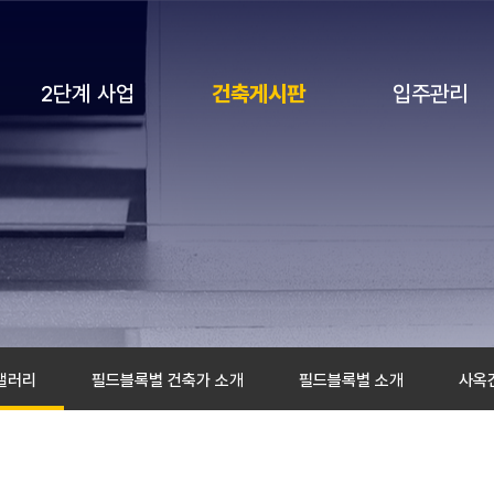
2단계 사업
입주관리
건축게시판
갤러리
필드블록별 건축가 소개
필드블록별 소개
사옥