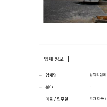
업체 정보
업체명
삼덕티엠피
분야
-
마을 / 입주일
활자 마을 /