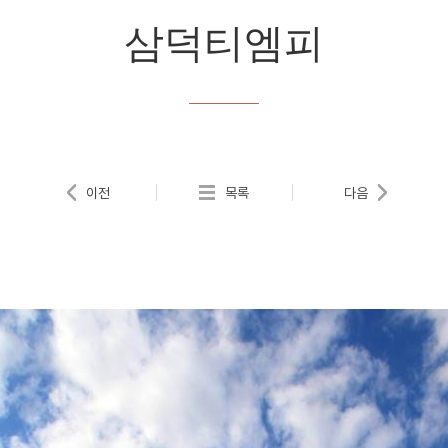
삼덕티엠피
이전
목록
다음