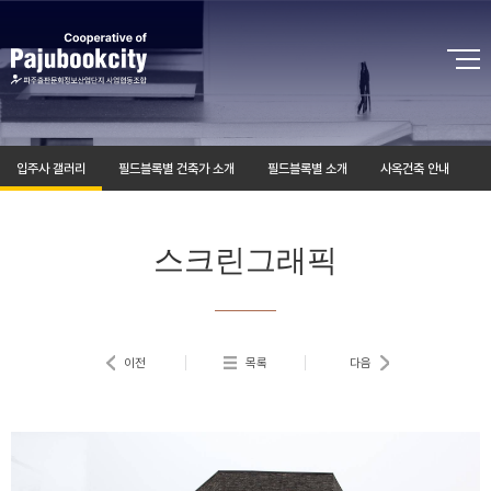
뉴
바
바
바
로
로
로
가
가
가
기
기
기
입주사 갤러리
필드블록별 건축가 소개
필드블록별 소개
사옥건축 안내
스크린그래픽
이전
목록
다음